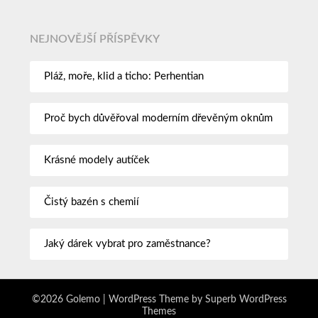
NEJNOVĚJŠÍ PŘÍSPĚVKY
Pláž, moře, klid a ticho: Perhentian
Proč bych důvěřoval moderním dřevěným oknům
Krásné modely autíček
Čistý bazén s chemií
Jaký dárek vybrat pro zaměstnance?
©2026 Golemo
| WordPress Theme by
Superb WordPress
Themes