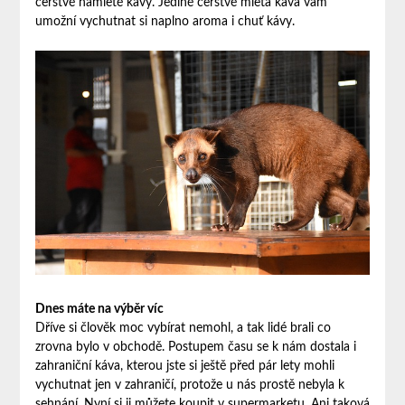
čerstvě namleté kávy. Jedině čerstvě mletá káva vám
umožní vychutnat si naplno aroma i chuť kávy.
Dnes máte na výběr víc
Dříve si člověk moc vybírat nemohl, a tak lidé brali co
zrovna bylo v obchodě. Postupem času se k nám dostala i
zahraniční káva, kterou jste si ještě před pár lety mohli
vychutnat jen v zahraničí, protože u nás prostě nebyla k
sehnání. Nyní si ji můžete koupit v supermarketu. Ani taková