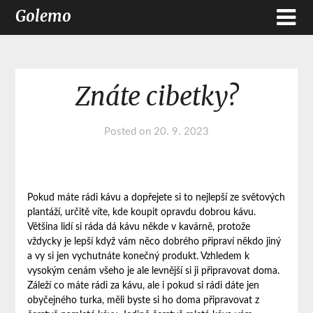
Golemo
Znáte cibetky?
Posted on
20. 9. 2023
Pokud máte rádi kávu a dopřejete si to nejlepší ze světových
plantáží, určitě víte, kde koupit opravdu dobrou kávu.
Většina lidí si ráda dá kávu někde v kavárně, protože
vždycky je lepší když vám něco dobrého připraví někdo jiný
a vy si jen vychutnáte konečný produkt. Vzhledem k
vysokým cenám všeho je ale levnější si ji připravovat doma.
Záleží co máte rádi za kávu, ale i pokud si rádi dáte jen
obyčejného turka, měli byste si ho doma připravovat z