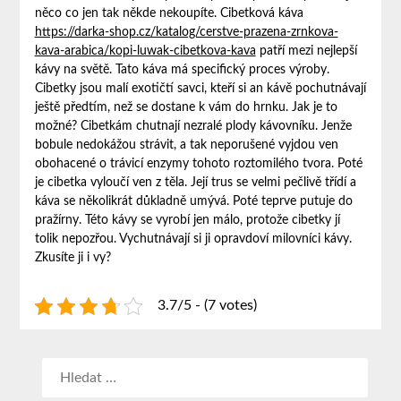
něco co jen tak někde nekoupíte. Cibetková káva
https://darka-shop.cz/katalog/cerstve-prazena-zrnkova-
kava-arabica/kopi-luwak-cibetkova-kava
patří mezi nejlepší
kávy na světě. Tato káva má specifický proces výroby.
Cibetky jsou malí exotičtí savci, kteří si an kávě pochutnávají
ještě předtím, než se dostane k vám do hrnku. Jak je to
možné? Cibetkám chutnají nezralé plody kávovníku. Jenže
bobule nedokážou strávit, a tak neporušené vyjdou ven
obohacené o trávicí enzymy tohoto roztomilého tvora. Poté
je cibetka vyloučí ven z těla. Její trus se velmi pečlivě třídí a
káva se několikrát důkladně umývá. Poté teprve putuje do
pražírny. Této kávy se vyrobí jen málo, protože cibetky jí
tolik nepozřou. Vychutnávají si ji opravdoví milovníci kávy.
Zkusíte ji i vy?
3.7/5 - (7 votes)