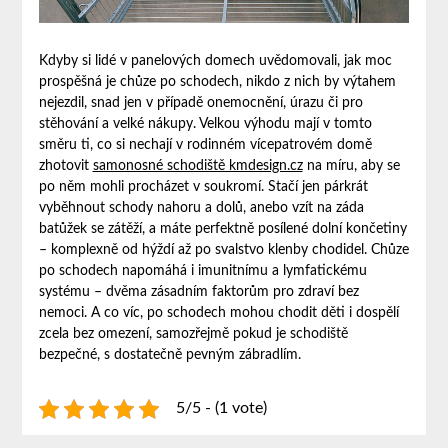
Kdyby si lidé v panelových domech uvědomovali, jak moc
prospěšná je chůze po schodech, nikdo z nich by výtahem
nejezdil, snad jen v případě onemocnění, úrazu či pro
stěhování a velké nákupy. Velkou výhodu mají v tomto
směru ti, co si nechají v rodinném vícepatrovém domě
zhotovit
samonosné schodiště kmdesign.cz
na míru, aby se
po něm mohli procházet v soukromí. Stačí jen párkrát
vyběhnout schody nahoru a dolů, anebo vzít na záda
batůžek se zátěží, a máte perfektně posílené dolní končetiny
– komplexně od hýždí až po svalstvo klenby chodidel. Chůze
po schodech napomáhá i imunitnímu a lymfatickému
systému – dvěma zásadním faktorům pro zdraví bez
nemoci. A co víc, po schodech mohou chodit děti i dospělí
zcela bez omezení, samozřejmě pokud je schodiště
bezpečné, s dostatečně pevným zábradlím.
5/5 - (1 vote)