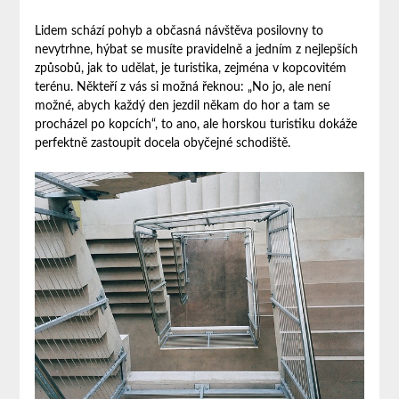
Lidem schází pohyb a občasná návštěva posilovny to
nevytrhne, hýbat se musíte pravidelně a jedním z nejlepších
způsobů, jak to udělat, je turistika, zejména v kopcovitém
terénu. Někteří z vás si možná řeknou: „No jo, ale není
možné, abych každý den jezdil někam do hor a tam se
procházel po kopcích“, to ano, ale horskou turistiku dokáže
perfektně zastoupit docela obyčejné schodiště.