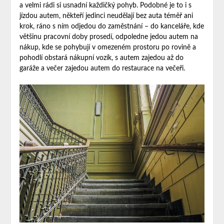
a velmi rádi si usnadní každičký pohyb. Podobné je to i s
jízdou autem, někteří jedinci neudělají bez auta téměř ani
krok, ráno s ním odjedou do zaměstnání – do kanceláře, kde
většinu pracovní doby prosedí, odpoledne jedou autem na
nákup, kde se pohybují v omezeném prostoru po rovině a
pohodlí obstará nákupní vozík, s autem zajedou až do
garáže a večer zajedou autem do restaurace na večeři.