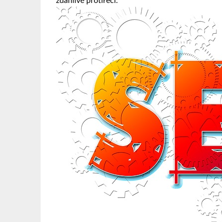
zdánlivě protiřečí.