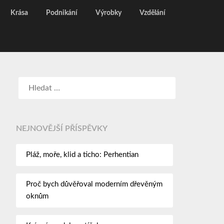
Krása
Podnikání
Výrobky
Vzdělání
NEJNOVĚJŠÍ PŘÍSPĚVKY
Pláž, moře, klid a ticho: Perhentian
Proč bych důvěřoval moderním dřevěným
oknům