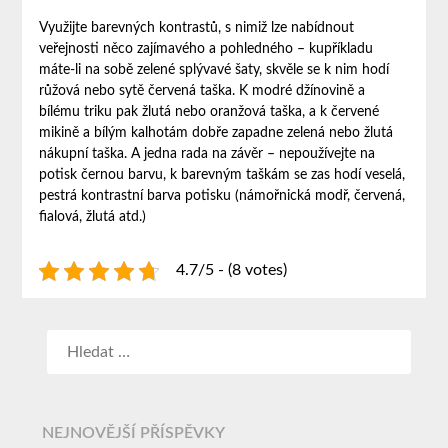
Využijte barevných kontrastů, s nimiž lze nabídnout
veřejnosti něco zajímavého a pohledného – kupříkladu
máte-li na sobě zelené splývavé šaty, skvěle se k nim hodí
růžová nebo sytě červená taška. K modré džínovině a
bílému triku pak žlutá nebo oranžová taška, a k červené
mikině a bílým kalhotám dobře zapadne zelená nebo žlutá
nákupní taška. A jedna rada na závěr – nepoužívejte na
potisk černou barvu, k barevným taškám se zas hodí veselá,
pestrá kontrastní barva potisku (námořnická modř, červená,
fialová, žlutá atd.)
4.7/5 - (8 votes)
NEJNOVĚJŠÍ PŘÍSPĚVKY