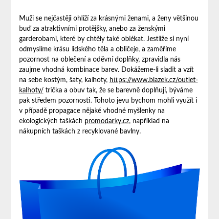
Muži se nejčastěji ohlíží za krásnými ženami, a ženy většinou
buď za atraktivními protějšky, anebo za ženskými
garderobami, které by chtěly také oblékat. Jestliže si nyní
odmyslíme krásu lidského těla a obličeje, a zaměříme
pozornost na oblečení a oděvní doplňky, zpravidla nás
zaujme vhodná kombinace barev. Dokážeme-li sladit a vzít
na sebe kostým, šaty, kalhoty,
https://www.blazek.cz/outlet-
kalhoty/
trička a obuv tak, že se barevně doplňují, býváme
pak středem pozornosti. Tohoto jevu bychom mohli využít i
v případě propagace nějaké vhodné myšlenky na
ekologických taškách
promodarky.cz
, například na
nákupních taškách z recyklované bavlny.