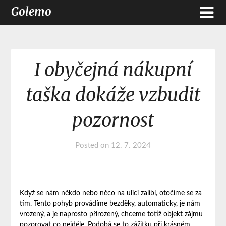
Golemo
I obyčejná nákupní
taška dokáže vzbudit
pozornost
Posted on
12. 7. 2024
Když se nám někdo nebo něco na ulici zalíbí, otočíme se za
tím. Tento pohyb provádíme bezděky, automaticky, je nám
vrozený, a je naprosto přirozený, chceme totiž objekt zájmu
pozorovat co nejdéle. Podobá se to zážitku při krásném