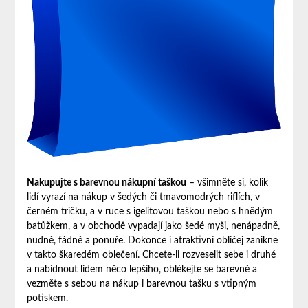
Nakupujte s barevnou nákupní taškou
– všimněte si, kolik
lidí vyrazí na nákup v šedých či tmavomodrých riflích, v
černém tričku, a v ruce s igelitovou taškou nebo s hnědým
batůžkem, a v obchodě vypadají jako šedé myši, nenápadně,
nudně, fádně a ponuře. Dokonce i atraktivní obličej zanikne
v takto škaredém oblečení. Chcete-li rozveselit sebe i druhé
a nabídnout lidem něco lepšího, oblékejte se barevně a
vezměte s sebou na nákup i barevnou tašku s vtipným
potiskem.