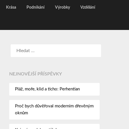
Krása
Podnikání
Výrobky
Vzdělání
NEJNOVĚJŠÍ PŘÍSPĚVKY
Pláž, moře, klid a ticho: Perhentian
Proč bych důvěřoval moderním dřevěným
oknům