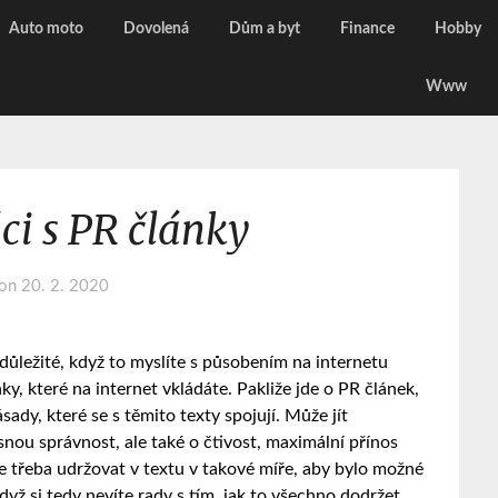
Auto moto
Dovolená
Dům a byt
Finance
Hobby
Www
áci s PR články
 on
20. 2. 2020
 důležité, když to myslíte s působením na internetu
ky, které na internet vkládáte. Pakliže jde o PR článek,
ady, které se s těmito texty spojují. Může jít
nou správnost, ale také o čtivost, maximální přínos
je třeba udržovat v textu v takové míře, aby bylo možné
dyž si tedy nevíte rady s tím, jak to všechno dodržet,