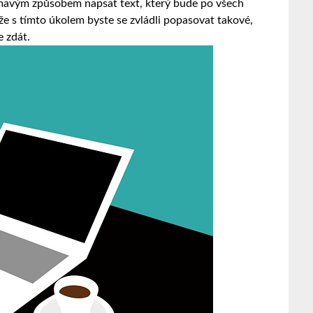
ímavým způsobem napsat text, který bude po všech
 že s tímto úkolem byste se zvládli popasovat takové,
e zdát.