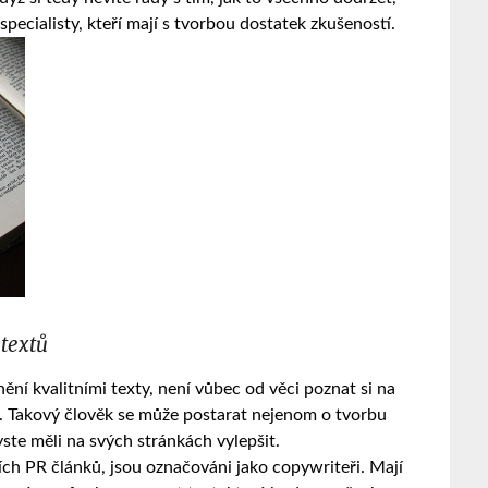
pecialisty, kteří mají s tvorbou dostatek zkušeností.
 textů
lnění kvalitními texty, není vůbec od věci poznat si na
o. Takový člověk se může postarat nejenom o tvorbu
ste měli na svých stránkách vylepšit.
ších PR článků, jsou označováni jako copywriteři. Mají