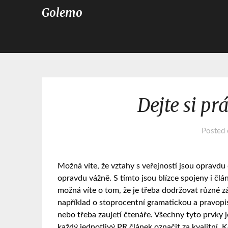
Golemo
Dejte si pr
Posted
Možná víte, že vztahy s veřejností jsou opravdu
opravdu vážně. S tímto jsou blízce spojeny i člán
možná víte o tom, že je třeba dodržovat různé zás
například o stoprocentní gramatickou a pravopis
nebo třeba zaujetí čtenáře. Všechny tyto prvky 
každý jednotlivý
PR článek
označit za kvalitní. K