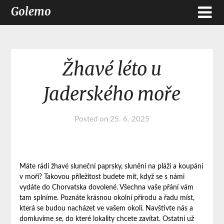
Golemo
Žhavé léto u
Jaderského moře
Posted on
25. 6. 2025
Máte rádi žhavé sluneční paprsky, slunění na pláži a koupání
v moři? Takovou příležitost budete mít, když se s námi
vydáte do
Chorvatska dovolené
. Všechna vaše přání vám
tam splníme. Poznáte krásnou okolní přírodu a řadu míst,
která se budou nacházet ve vašem okolí. Navštivte nás a
domluvíme se, do které lokality chcete zavítat. Ostatní už