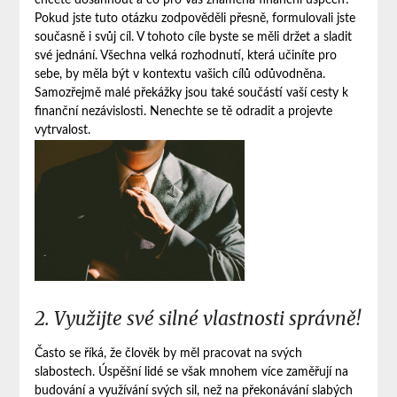
chcete dosáhnout a co pro vás znamená finanční úspěch?
Pokud jste tuto otázku zodpověděli přesně, formulovali jste
současně i svůj cíl. V tohoto cíle byste se měli držet a sladit
své jednání. Všechna velká rozhodnutí, která učiníte pro
sebe, by měla být v kontextu vašich cílů odůvodněna.
Samozřejmě malé překážky jsou také součástí vaší cesty k
finanční nezávislosti. Nenechte se tě odradit a projevte
vytrvalost.
2. Využijte své silné vlastnosti správně!
Často se říká, že člověk by měl pracovat na svých
slabostech. Úspěšní lidé se však mnohem více zaměřují na
budování a využívání svých sil, než na překonávání slabých