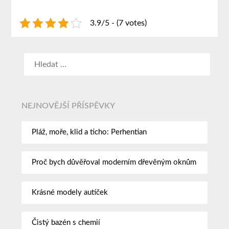
3.9/5 - (7 votes)
NEJNOVĚJŠÍ PŘÍSPĚVKY
Pláž, moře, klid a ticho: Perhentian
Proč bych důvěřoval moderním dřevěným oknům
Krásné modely autíček
Čistý bazén s chemií