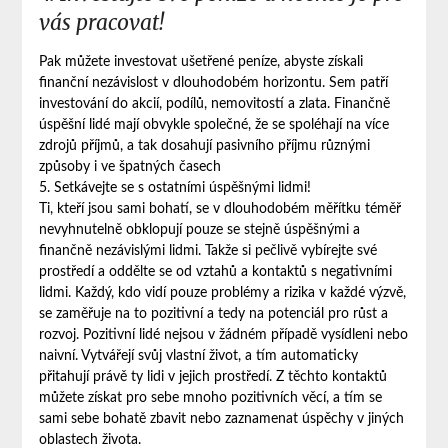
vás pracovat!
Pak můžete investovat ušetřené peníze, abyste získali
finanční nezávislost v dlouhodobém horizontu. Sem patří
investování do akcií, podílů, nemovitostí a zlata. Finančně
úspěšní lidé mají obvykle společné, že se spoléhají na více
zdrojů příjmů, a tak dosahují pasivního příjmu různými
způsoby i ve špatných časech
5. Setkávejte se s ostatními úspěšnými lidmi!
Ti, kteří jsou sami bohatí, se v dlouhodobém měřítku téměř
nevyhnutelně obklopují pouze se stejně úspěšnými a
finančně nezávislými lidmi. Takže si pečlivě vybírejte své
prostředí a oddělte se od vztahů a kontaktů s negativními
lidmi. Každý, kdo vidí pouze problémy a rizika v každé výzvě,
se zaměřuje na to pozitivní a tedy na potenciál pro růst a
rozvoj. Pozitivní lidé nejsou v žádném případě vysídleni nebo
naivní. Vytvářejí svůj vlastní život, a tím automaticky
přitahují právě ty lidi v jejich prostředí. Z těchto kontaktů
můžete získat pro sebe mnoho pozitivních věcí, a tím se
sami sebe bohatě zbavit nebo zaznamenat úspěchy v jiných
oblastech života.