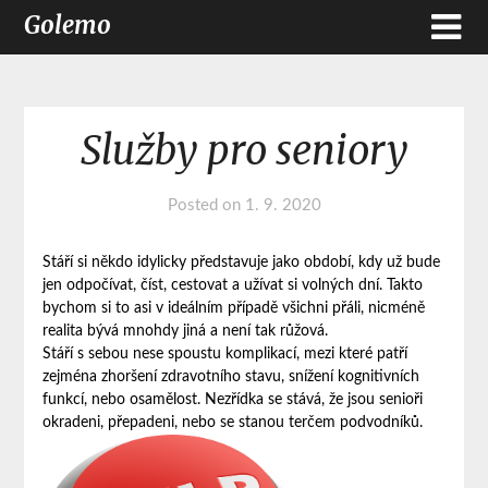
Golemo
Služby pro seniory
Posted on
1. 9. 2020
Stáří si někdo idylicky představuje jako období, kdy už bude
jen odpočívat, číst, cestovat a užívat si volných dní. Takto
bychom si to asi v ideálním případě všichni přáli, nicméně
realita bývá mnohdy jiná a není tak růžová.
Stáří s sebou nese spoustu komplikací, mezi které patří
zejména zhoršení zdravotního stavu, snížení kognitivních
funkcí, nebo osamělost. Nezřídka se stává, že jsou senioři
okradeni, přepadeni, nebo se stanou terčem podvodníků.