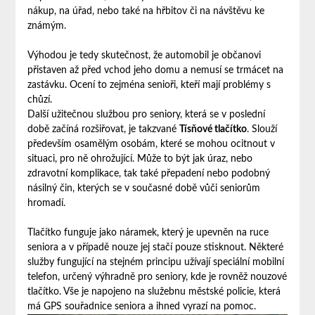
nákup, na úřad, nebo také na hřbitov či na návštěvu ke
známým.
Výhodou je tedy skutečnost, že automobil je občanovi
přistaven až před vchod jeho domu a nemusí se trmácet na
zastávku. Ocení to zejména senioři, kteří mají problémy s
chůzí.
Další užitečnou službou pro seniory, která se v poslední
době začíná rozšiřovat, je takzvané
Tísňové tlačítko
. Slouží
především osamělým osobám, které se mohou ocitnout v
situaci, pro ně ohrožující. Může to být jak úraz, nebo
zdravotní komplikace, tak také přepadení nebo podobný
násilný čin, kterých se v současné době vůči seniorům
hromadí.
Tlačítko funguje jako náramek, který je upevněn na ruce
seniora a v případě nouze jej stačí pouze stisknout. Některé
služby fungující na stejném principu užívají speciální mobilní
telefon, určený výhradně pro seniory, kde je rovněž nouzové
tlačítko. Vše je napojeno na služebnu městské policie, která
má GPS souřadnice seniora a ihned vyrazí na pomoc.