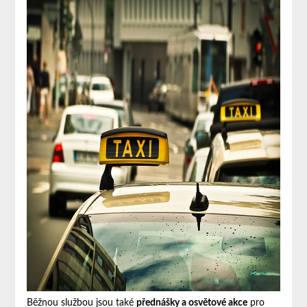
Běžnou službou jsou také
přednášky a osvětové akce
pro