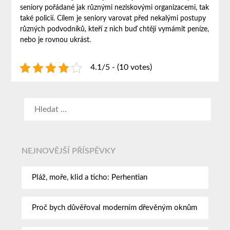
seniory pořádané jak různými neziskovými organizacemi, tak
také policií. Cílem je seniory varovat před nekalými postupy
různých podvodníků, kteří z nich buď chtějí vymámit peníze,
nebo je rovnou ukrást.
4.1/5 - (10 votes)
NEJNOVĚJŠÍ PŘÍSPĚVKY
Pláž, moře, klid a ticho: Perhentian
Proč bych důvěřoval moderním dřevěným oknům