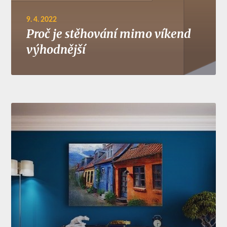
9. 4. 2022
Proč je stěhování mimo víkend
výhodnější