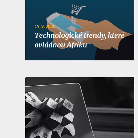
19. 9. 2020
Technologické trendy, které
ovládnou Afriku