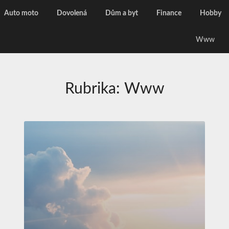
Auto moto
Dovolená
Dům a byt
Finance
Hobby
Www
Rubrika:
Www