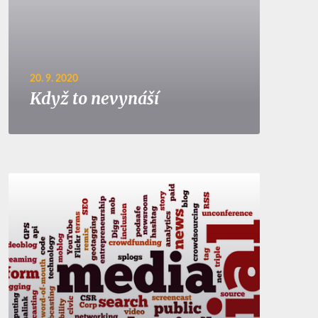
20. 9. 2020
Když to nevynáší