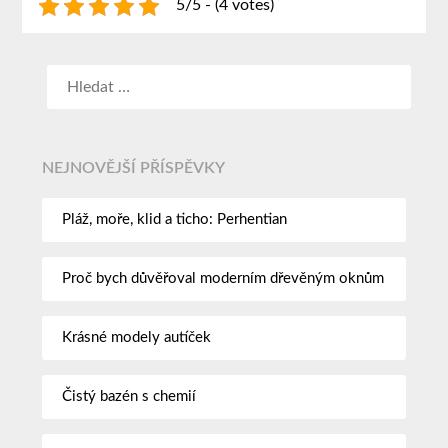
5/5 - (4 votes)
NEJNOVĚJŠÍ PŘÍSPĚVKY
Pláž, moře, klid a ticho: Perhentian
Proč bych důvěřoval moderním dřevěným oknům
Krásné modely autíček
Čistý bazén s chemií