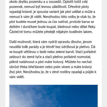
okolo zbytku pozemku a u sousedů. Oplotit totiž celý
pozemek, nemusí být levnou záležitostí. Dřevěné ploty
vypadají krásně, je spousta variant jak plot udělat a může a
nemusí k vám jít vidět. Nevýhodou této volby je však to, že
plot budete muset jednou za čas natírat, protože barva se
deštěm i sluníčkem bude loupat, blednout nebo dělat fleky.
Částečně tomu můžete předejít nějakým kvalitním lakem.
Další možností, která vám vydrží opravdu dlouho, jenom
neudělá tolik parády a je téměř bez údržbová je pletivo. Dá
se koupit většinou v šedé nebo zelené barvě. Stačí pořádně
zatlouct do země tyče a stačí pletivo pořádně rozmotat,
pěkně natáhnout a plot máte hotový. Můžete ho nechat
obrůst třeba břečťanem nebo psím vínem a máte krásný
živý plot. Nevýhodou je, že v zimě rostliny opadají a půjde k
vám vidět.