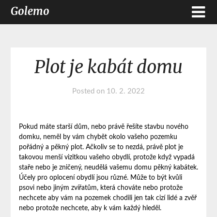
Golemo
Plot je kabát domu
Posted on
10. 2. 2022
Pokud máte starší dům, nebo právě řešíte stavbu nového
domku, neměl by vám chybět okolo vašeho pozemku
pořádný a pěkný plot. Ačkoliv se to nezdá, právě plot je
takovou menší vizitkou vašeho obydlí, protože když vypadá
staře nebo je zničený, neudělá vašemu domu pěkný kabátek.
Účely pro oplocení obydlí jsou různé. Může to být kvůli
psovi nebo jiným zvířatům, která chováte nebo protože
nechcete aby vám na pozemek chodili jen tak cizí lidé a zvěř
nebo protože nechcete, aby k vám každý hleděl.