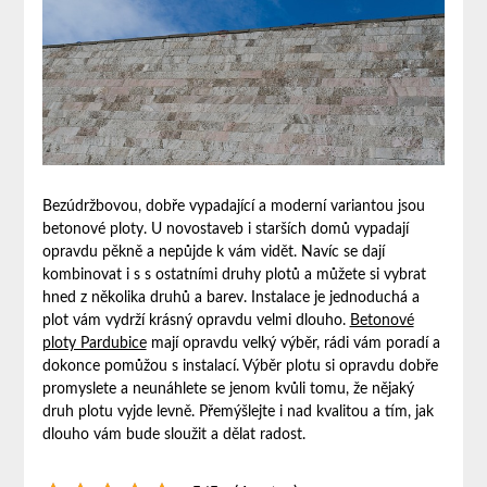
Bezúdržbovou, dobře vypadající a moderní variantou jsou
betonové ploty. U novostaveb i starších domů vypadají
opravdu pěkně a nepůjde k vám vidět. Navíc se dají
kombinovat i s s ostatními druhy plotů a můžete si vybrat
hned z několika druhů a barev. Instalace je jednoduchá a
plot vám vydrží krásný opravdu velmi dlouho.
Betonové
ploty Pardubice
mají opravdu velký výběr, rádi vám poradí a
dokonce pomůžou s instalací. Výběr plotu si opravdu dobře
promyslete a neunáhlete se jenom kvůli tomu, že nějaký
druh plotu vyjde levně. Přemýšlejte i nad kvalitou a tím, jak
dlouho vám bude sloužit a dělat radost.