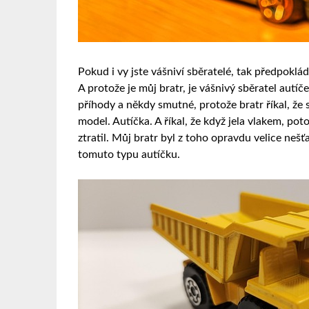
Pokud i vy jste vášniví sběratelé, tak předpoklá
A protože je můj bratr, je vášnivý sběratel autí
příhody a někdy smutné, protože bratr říkal, že 
model. Autíčka. A říkal, že když jela vlakem, p
ztratil. Můj bratr byl z toho opravdu velice nešť
tomuto typu autíčku.