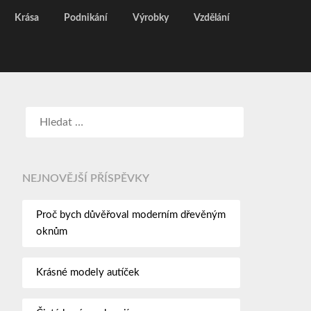
Krása
Podnikání
Výrobky
Vzdělání
NEJNOVĚJŠÍ PŘÍSPĚVKY
Proč bych důvěřoval moderním dřevěným
oknům
Krásné modely autíček