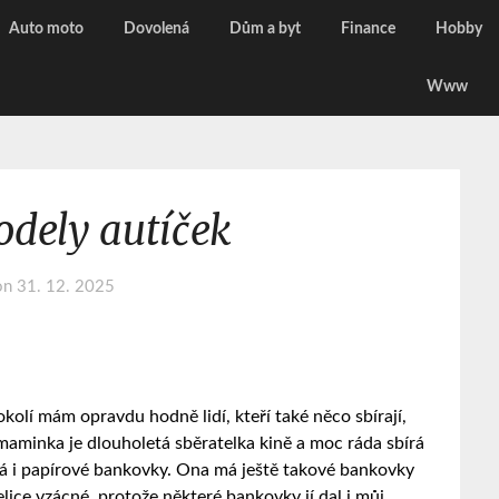
Auto moto
Dovolená
Dům a byt
Finance
Hobby
Www
dely autíček
on
31. 12. 2025
olí mám opravdu hodně lidí, kteří také něco sbírají,
aminka je dlouholetá sběratelka kině a moc ráda sbírá
írá i papírové bankovky. Ona má ještě takové bankovky
elice vzácné, protože některé bankovky jí dal i můj