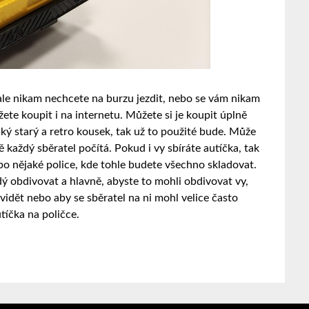
le nikam nechcete na burzu jezdit, nebo se vám nikam
ete koupit i na internetu. Můžete si je koupit úplně
aký starý a retro kousek, tak už to použité bude. Může
tě každý sběratel počítá. Pokud i vy sbíráte autíčka, tak
ebo nějaké police, kde tohle budete všechno skladovat.
ý obdivovat a hlavně, abyste to mohli obdivovat vy,
 vidět nebo aby se sběratel na ni mohl velice často
tíčka na poličce.