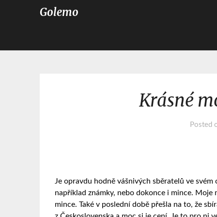
Golemo
Krásné mo
Posted 
Je opravdu hodně vášnivých sběratelů ve svém ok
například známky, nebo dokonce i mince. Moje m
mince. Také v poslední době přešla na to, že sb
z Československa a moc si je cení. Je to pro ni v