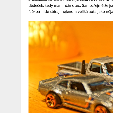
dědeček, tedy maminčin otec. Samozřejmě že jsou i
Někteří lidé sbírají nejenom veliká auta jako něj