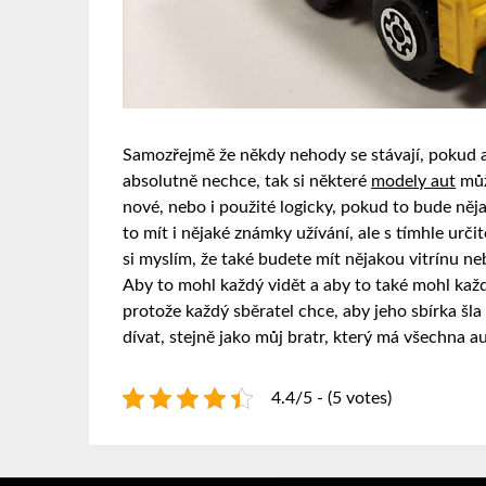
Samozřejmě že někdy nehody se stávají, pokud a
absolutně nechce, tak si některé
modely aut
můž
nové, nebo i použité logicky, pokud to bude něj
to mít i nějaké známky užívání, ale s tímhle urči
si myslím, že také budete mít nějakou vitrínu n
Aby to mohl každý vidět a aby to také mohl každ
protože každý sběratel chce, aby jeho sbírka šla
dívat, stejně jako můj bratr, který má všechna au
4.4/5 - (5 votes)