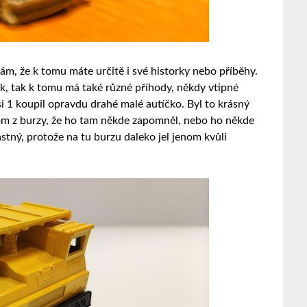
dám, že k tomu máte určitě i své historky nebo příběhy.
ček, tak k tomu má také různé příhody, někdy vtipné
si 1 koupil opravdu drahé malé autíčko. Byl to krásný
otom z burzy, že ho tam někde zapomněl, nebo ho někde
astný, protože na tu burzu daleko jel jenom kvůli