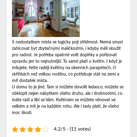
S nedostatkem místa se logicky pojí střídmost. Nemá smysl
zahlcovat byt zbytečnými maličkostmi, i kdyby měli sloužit
pro radost. Je potřeba opatrně volit doplňky a pořizovat
opravdu jen to nejnutnější. To samé platí u květin. I když je
milujete, řešte raději květiny na okenních parapetech, či
skříňkách než velkou rostlinu, co potřebuje stát na zemi a
mít dostatek místa.
U domu to je jiné. Tam si můžete dovolit ledasco, můžete se
obklopit nejen nábytkem všeho druhu, ale i drobnostmi, co
máte rádi a líbí se Vám. Květinám se můžete věnovat ve
velkém a mít je na každém rohu. Ale i tady platí, že všeho
moc škodí.
4.2/5 - (11 votes)