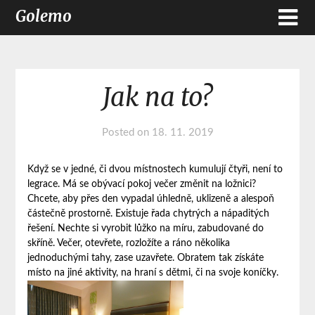
Golemo
Jak na to?
Posted on
18. 11. 2019
Když se v jedné, či dvou místnostech kumulují čtyři, není to
legrace. Má se obývací pokoj večer změnit na ložnici?
Chcete, aby přes den vypadal úhledně, uklizeně a alespoň
částečně prostorně. Existuje řada chytrých a nápaditých
řešení. Nechte si vyrobit lůžko na míru, zabudované do
skříně. Večer, otevřete, rozložíte a ráno několika
jednoduchými tahy, zase uzavřete. Obratem tak získáte
místo na jiné aktivity, na hraní s dětmi, či na svoje koníčky.