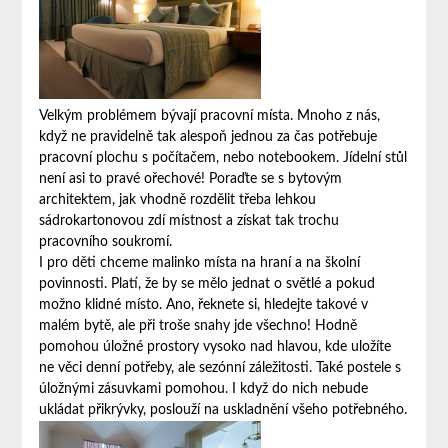
Velkým problémem bývají pracovní místa. Mnoho z nás,
když ne pravidelně tak alespoň jednou za čas potřebuje
pracovní plochu s počítačem, nebo notebookem. Jídelní stůl
není asi to pravé ořechové! Poraďte se s bytovým
architektem, jak vhodně rozdělit třeba lehkou
sádrokartonovou zdí místnost a získat tak trochu
pracovního soukromí.
I pro děti chceme malinko místa na hraní a na školní
povinnosti. Platí, že by se mělo jednat o světlé a pokud
možno klidné místo. Ano, řeknete si, hledejte takové v
malém bytě, ale při troše snahy jde všechno! Hodně
pomohou úložné prostory vysoko nad hlavou, kde uložíte
ne věci denní potřeby, ale sezónní záležitosti. Také postele s
úložnými zásuvkami pomohou. I když do nich nebude
ukládat přikrývky, poslouží na uskladnění všeho potřebného.