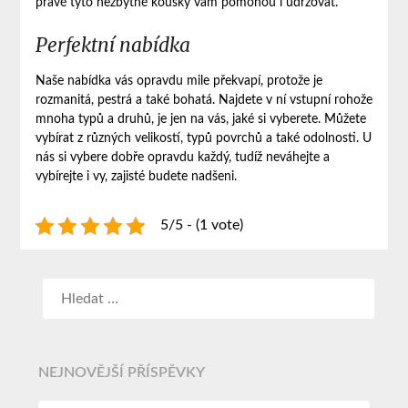
právě tyto nezbytné kousky vám pomohou i udržovat.
Perfektní nabídka
Naše nabídka vás opravdu mile překvapí, protože je
rozmanitá, pestrá a také bohatá. Najdete v ní vstupní rohože
mnoha typů a druhů, je jen na vás, jaké si vyberete. Můžete
vybírat z různých velikostí, typů povrchů a také odolnosti. U
nás si vybere dobře opravdu každý, tudíž neváhejte a
vybírejte i vy, zajisté budete nadšeni.
5/5 - (1 vote)
NEJNOVĚJŠÍ PŘÍSPĚVKY