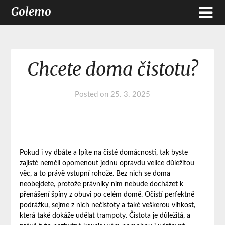
Golemo
Chcete doma čistotu?
Posted on
25. 3. 2025
Pokud i vy dbáte a lpíte na čisté domácnosti, tak byste
zajisté neměli opomenout jednu opravdu velice důležitou
věc, a to právě
vstupní rohože
. Bez nich se doma
neobejdete, protože právníky nim nebude docházet k
přenášení špíny z obuvi po celém domě. Očistí perfektně
podrážku, sejme z nich nečistoty a také veškerou vlhkost,
která také dokáže udělat trampoty. Čistota je důležitá, a